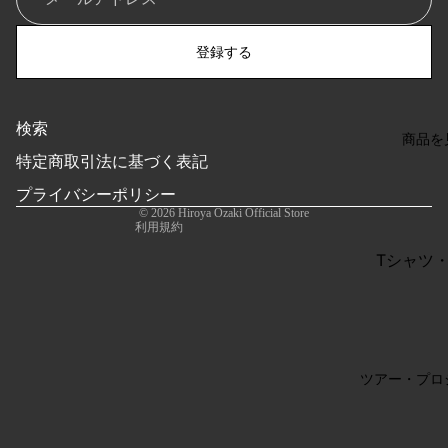
登録する
検索
商品を
特定商取引法に基づく表記
特定商取引法に基づく表記
利用規約
プライバシーポリシー
返金ポリシー
© 2026
Hiroya Ozaki Official Store
利用規約
Tシャツ
ー
バッグ・
タオル・
チ
ツアー・プロ
キャップ
ト