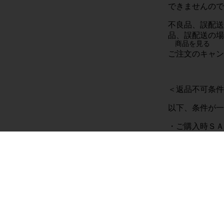
できませんので
不良品、誤配送
品、誤配送の場
商品を見る
ご注文のキャン
＜返品不可条件
以下、条件が一
・ご購入時ＳＡ
・返品対象外キ
・商品発送日よ
Tシャツ・パーカー
・店頭での購入
バッグ・ポーチ
・商品タグ・値
タオル・ハンカチ
・パッケージ（
キャップ・ハット