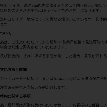
横
A4
サイズ、高さ
3cm
以内に収まるものは全国一律5
00
円のパ
規格外の大きさの場合はゆうパックでのお届けになります。
送料はサイズ・地域によって異なる場合がございます。具体的
ます。
ついて
品は、ご注文いただいてから通常
2-5
営業日前後で発送可能で
場合は別途ご案内させていただきます。
及び社会的にそれに準ずる事態が発生した場合、発送が遅れる
支払方法と時期
ジットカード一括払い、または
Amazon Pay
による決済がご利
注文確定時でお支払いが確定致します。
特約に関する事項
品・返却等は原則お受けいたしかねます。お客様のご都合によ