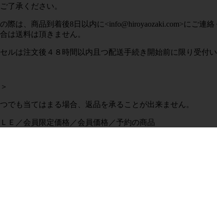
ご了承ください。
の際は、商品到着後
8
日以内に
<
info@hiroyaozaki.com
>
にご連絡
合は送料は頂きません。
セルは注文後４８時間以内且つ配送手続き開始前に限り受付い
＞
つでも当てはまる場合、返品を承ることが出来ません。
ＬＥ／会員限定価格／会員価格／予約の商品
ャンペーン時の購入商品
り８日以上経過した商品
商品
札・ラベル・保証書等が切り離された商品
袋・箱等）を紛失・破損してしまった商品