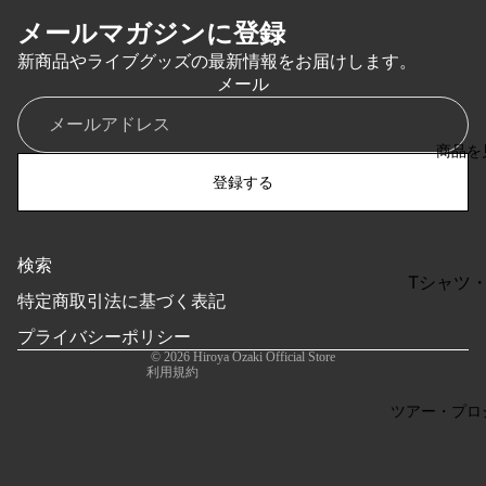
メールマガジンに登録
新商品やライブグッズの最新情報をお届けします。
メール
商品を
登録する
検索
特定商取引法に基づく表記
Tシャツ
特定商取引法に基づく表記
利用規約
ー
プライバシーポリシー
返金ポリシー
バッグ・
© 2026
Hiroya Ozaki Official Store
利用規約
タオル・
チ
ツアー・プロ
キャップ
ト