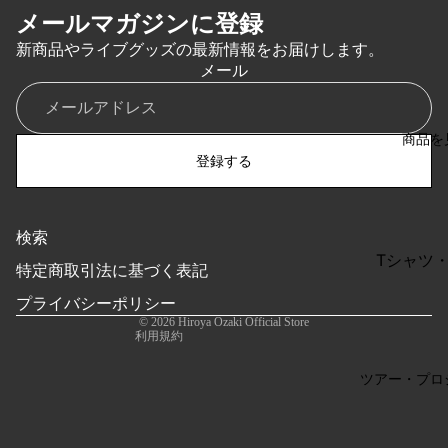
メールマガジンに登録
新商品やライブグッズの最新情報をお届けします。
メール
商品を
登録する
検索
特定商取引法に基づく表記
Tシャツ
特定商取引法に基づく表記
利用規約
ー
プライバシーポリシー
返金ポリシー
バッグ・
© 2026
Hiroya Ozaki Official Store
利用規約
タオル・
チ
ツアー・プロ
キャップ
ト