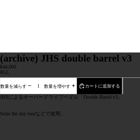
(archive) JHS double barrel v3
¥44,000
税込。
カートに追加する
数量を減らす
数量を増やす
JHSによるオーバードライブペダル「Double Barrel v3」
Seize the day tourなどで使用。