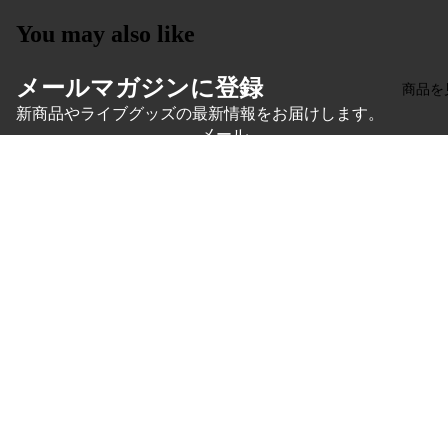
You may also like
メールマガジンに登録
商品を
新商品やライブグッズの最新情報をお届けします。
メール
¥44,000
登録する
検索
Tシャツ
特定商取引法に基づく表記
ー
特定商取引法に基づく表記
利用規約
バッグ・
プライバシーポリシー
返金ポリシー
© 2026
Hiroya Ozaki Official Store
タオル・
利用規約
チ