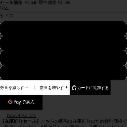
セール価格
¥2,640
通常価格
¥4,400
税込。
サイズ
S
M
NE
L
XL
カートに追加する
数量を減らす
数量を増やす
別のお支払い方法
【在庫処分セール】
こちらの商品は在庫処分のため特別価格で