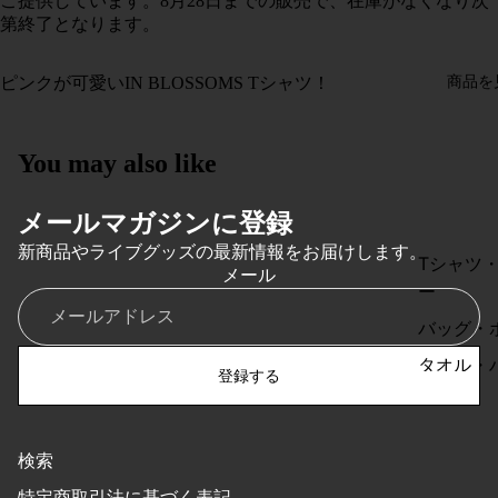
ご提供しています。8月28日までの販売で、在庫がなくなり次
第終了となります。
商品を
ピンクが可愛いIN BLOSSOMS Tシャツ！
You may also like
メールマガジンに登録
新商品やライブグッズの最新情報をお届けします。
Tシャツ
メール
ー
バッグ・
タオル・
登録する
チ
キャップ
ト
検索
特定商取引法に基づく表記
ステッカ
特定商取引法に基づく表記