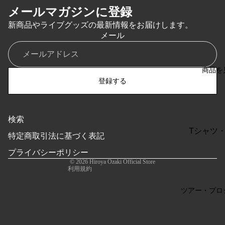
メールマガジンに登録
新商品やライブグッズの最新情報をお届けします。
メール
商品を
登録する
検索
特定商取引法に基づく表記
Tシャツ
特定商取引法に基づく表記
利用規約
ー
プライバシーポリシー
返金ポリシー
バッグ・
© 2026
Hiroya Ozaki Official Store
利用規約
タオル・
チ
ツアー・プロ
キャップ
ト